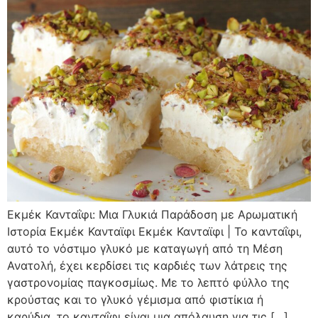
Εκμέκ Κανταΐφι: Μια Γλυκιά Παράδοση με Αρωματική
Ιστορία Εκμέκ Κανταϊφι Εκμέκ Κανταϊφι | Το κανταΐφι,
αυτό το νόστιμο γλυκό με καταγωγή από τη Μέση
Ανατολή, έχει κερδίσει τις καρδιές των λάτρεις της
γαστρονομίας παγκοσμίως. Με το λεπτό φύλλο της
κρούστας και το γλυκό γέμισμα από φιστίκια ή
καρύδια, το κανταΐφι είναι μια απόλαυση για τις […]